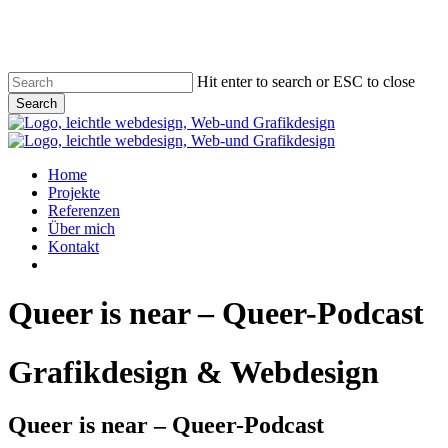
Skip
to
main
content
Hit enter to search or ESC to close
Search
Close
Search
Menu
Home
Projekte
Referenzen
Über mich
Kontakt
phone
email
Queer is near – Queer-Podcast
Grafikdesign & Webdesign
Queer is near – Queer-Podcast