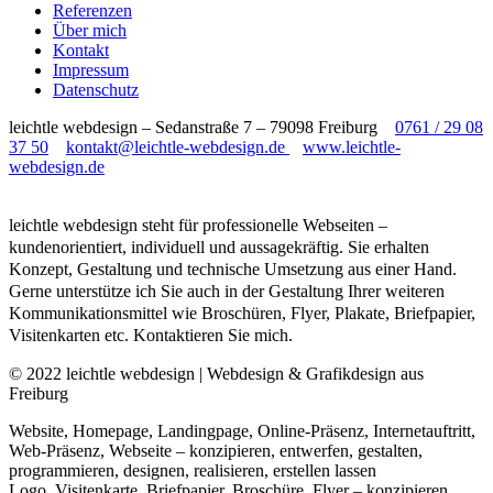
Referenzen
Über mich
Kontakt
Impressum
Datenschutz
leichtle webdesign – Sedanstraße 7 – 79098 Freiburg
0761 / 29 08
37 50
kontakt@leichtle-webdesign.de
www.leichtle-
webdesign.de
leichtle webdesign steht für professionelle Webseiten –
kundenorientiert, individuell und aussagekräftig. Sie erhalten
Konzept, Gestaltung und technische Umsetzung aus einer Hand.
Gerne unterstütze ich Sie auch in der Gestaltung Ihrer weiteren
Kommunikationsmittel wie Broschüren, Flyer, Plakate, Briefpapier,
Visitenkarten etc. Kontaktieren Sie mich.
© 2022 leichtle webdesign | Webdesign & Grafikdesign aus
Freiburg
Website, Homepage, Landingpage, Online-Präsenz, Internetauftritt,
Web-Präsenz, Webseite – konzipieren, entwerfen, gestalten,
programmieren, designen, realisieren, erstellen lassen
Logo, Visitenkarte, Briefpapier, Broschüre, Flyer – konzipieren,