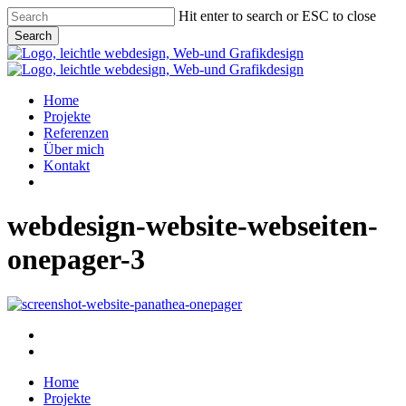
Skip
Hit enter to search or ESC to close
to
Search
main
Close
content
Search
Menu
Home
Projekte
Referenzen
Über mich
Kontakt
phone
email
webdesign-website-webseiten-
onepager-3
Home
Projekte